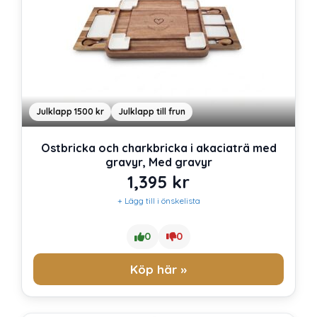
Julklapp 1500 kr
Julklapp till frun
Ostbricka och charkbricka i akaciaträ med
gravyr, Med gravyr
1,395
kr
+ Lägg till i önskelista
0
0
Köp här »