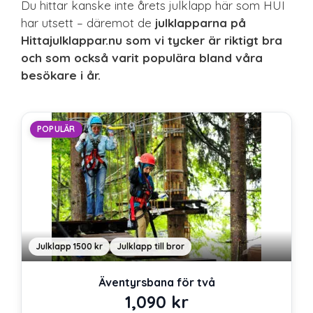
Du hittar kanske inte årets julklapp här som HUI
har utsett – däremot de
julklapparna på
Hittajulklappar.nu som vi tycker är riktigt bra
och som också varit populära bland våra
besökare i år.
POPULÄR
Julklapp 1500 kr
Julklapp till bror
Äventyrsbana för två
1,090
kr