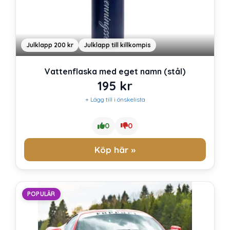
Julklapp 200 kr
Julklapp till killkompis
Vattenflaska med eget namn (stål)
195
kr
+ Lägg till i önskelista
0
0
Köp här »
POPULÄR