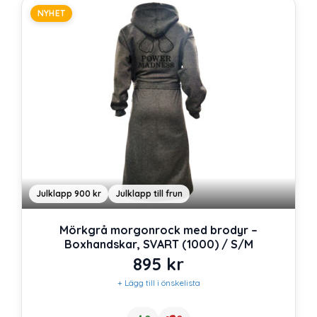
NYHET
Julklapp 900 kr
Julklapp till frun
Mörkgrå morgonrock med brodyr –
Boxhandskar, SVART (1000) / S/M
895
kr
+ Lägg till i önskelista