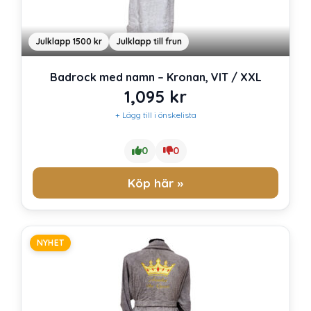
Julklapp 1500 kr
Julklapp till frun
Badrock med namn – Kronan, VIT / XXL
1,095
kr
+ Lägg till i önskelista
0
0
Köp här »
NYHET