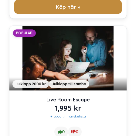
Köp här »
POPULÄR
Julklapp 2000 kr
Julklapp till sambo
Live Room Escape
1,995
kr
+ Lägg till i önskelista
0
0