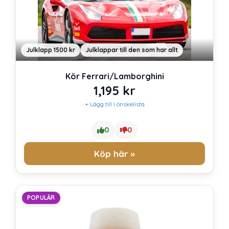
Julklapp 1500 kr
Julklappar till den som har allt
Kör Ferrari/Lamborghini
1,195
kr
+ Lägg till i önskelista
0
0
Köp här »
POPULÄR