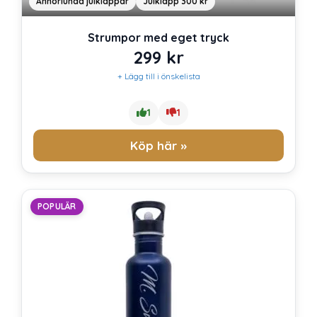
Annorlunda julklappar
Julklapp 300 kr
Strumpor med eget tryck
299
kr
+ Lägg till i önskelista
1
1
Köp här »
POPULÄR