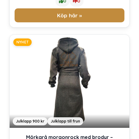
0
0
Köp här »
NYHET
Julklapp 900 kr
Julklapp till frun
Mörkgrå morgonrock med brodyr –