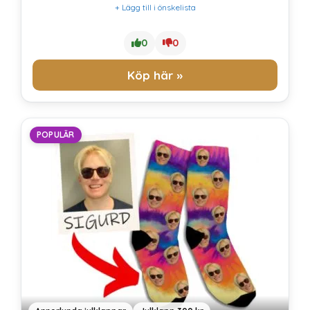
+ Lägg till i önskelista
0
0
Köp här »
POPULÄR