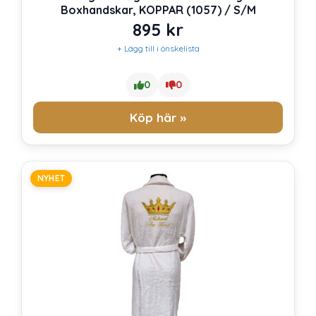
Boxhandskar, KOPPAR (1057) / S/M
895
kr
+ Lägg till i önskelista
0
0
Köp här »
NYHET