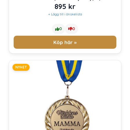
895
kr
+ Lägg till i önskelista
0
0
Köp här »
NYHET