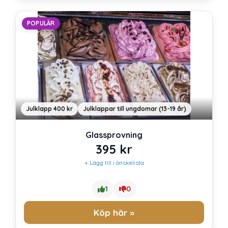
POPULÄR
Julklapp 400 kr
Julklappar till ungdomar (13-19 år)
Glassprovning
395
kr
+ Lägg till i önskelista
1
0
Köp här »