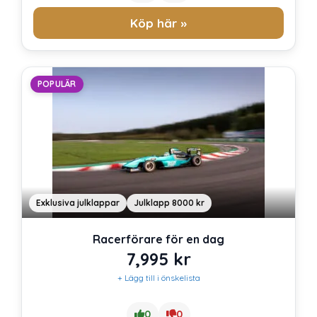
Köp här »
POPULÄR
Exklusiva julklappar
Julklapp 8000 kr
Racerförare för en dag
7,995
kr
+ Lägg till i önskelista
0
0