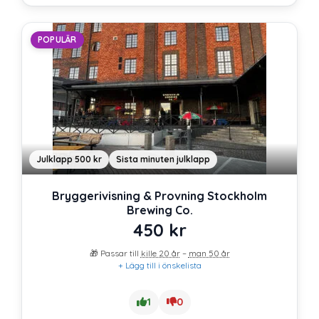
POPULÄR
Julklapp 500 kr
Sista minuten julklapp
Bryggerivisning & Provning Stockholm
Brewing Co.
450
kr
🎁 Passar till
kille 20 år
–
man 50 år
+ Lägg till i önskelista
1
0