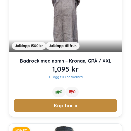
Julklapp 1500 kr
Julklapp till frun
Badrock med namn – Kronan, GRÅ / XXL
1,095
kr
+ Lägg till i önskelista
0
0
Köp här »
NYHET