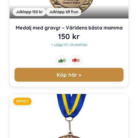
Julklapp 150 kr
Julklapp till frun
Medalj med gravyr – Världens bästa mamma
150
kr
+ Lägg till i önskelista
0
0
Köp här »
NYHET