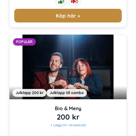
1
0
Köp här »
POPULÄR
Julklapp 200 kr
Julklapp till sambo
Bio & Meny
200
kr
+ Lägg till i önskelista