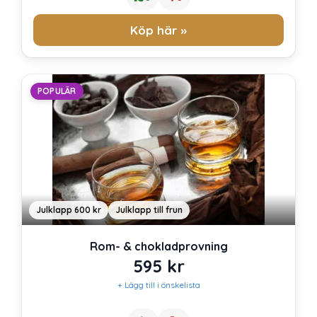
Köp här »
POPULÄR
Julklapp 600 kr
Julklapp till frun
Rom- & chokladprovning
595
kr
+ Lägg till i önskelista