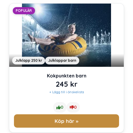
POPULÄR
Julklapp 250 kr
Julklappar barn
Kokpunkten barn
245
kr
+ Lägg till i önskelista
0
0
Köp här »