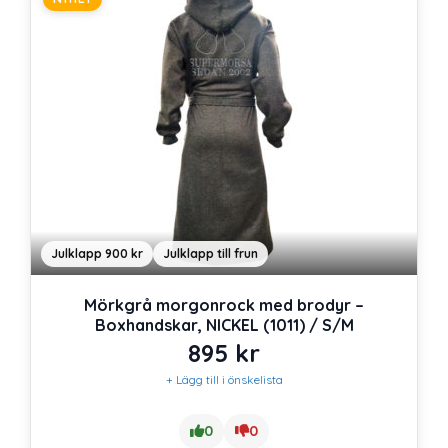
Julklapp 900 kr
Julklapp till frun
Mörkgrå morgonrock med brodyr –
Boxhandskar, NICKEL (1011) / S/M
895
kr
+ Lägg till i önskelista
0
0