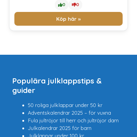
0
0
Köp här »
Populära julklappstips &
guider
50 roliga julklappar under 50 kr
Adventskalendrar 2025 – för vuxna
Fula
jultröjor till herr
och
jultröjor dam
Julkalendrar 2025 för barn
Julklappar under 100 kr