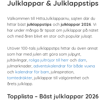
Julklappar & Julklappstips
Sista minuten
Smarta
Spel & pussel
Välkommen till HittaJulklappar.nu, sajten där du
Sport & träning
hittar bäst
julklappstips
och
julklappar 2026
. Vi
Teknik
har under många år tipsat om julklappar på nätet
Unikt
och med åren blivit en stor och populär julsajt.
Upplevelse
Utöver 100-tals julklappstips hittar du även annat
som har med julen att göra som julpynt,
jultävlingar,
roliga jultröjor till herr
och
dam
,
julmarknader,
adventskalendrar för både vuxna
och
kalendrar för barn
, julinspiration,
tomtedräkter
, julklappar till välgörenhet och
årets julklapp.
Topplista – Bäst julklappar 2026